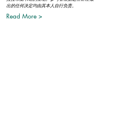
出的任何决定均由其本人自行负责。
Read More >
Share This Event
关于我们
|
培训与活动
|
公平住房
|
纠纷解决
|
业主咨询
|
资源
联系我们
|
捐赠