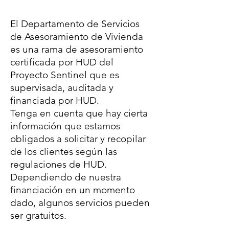
El Departamento de Asesoría
de Vivienda está ubicado en
El Departamento de Servicios
554 Valley Way, Edificio 4,
de Asesoramiento de Vivienda
Milpitas CA, 95035
es una rama de asesoramiento
certificada por HUD del
Proyecto Sentinel que es
supervisada, auditada y
financiada por HUD.
Tenga en cuenta que hay cierta
información que estamos
obligados a solicitar y recopilar
de los clientes según las
regulaciones de HUD.
Dependiendo de nuestra
financiación en un momento
dado, algunos servicios pueden
ser gratuitos.