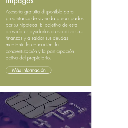
impagos
Asesoría gratuita disponible para
propietarios de vivienda preocupados
por su hipoteca. El objetivo de esta
asesoría es ayudarlos a estabilizar sus
finanzas y a saldar sus deudas
mediante la educación, la
concientización y la participación
activa del propietario.
Más información