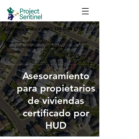
Llámenos gratis al
(800) 339-6043
|
TTY: 7-1-
1
Para quienes hablan inglés limitado, Project Sentinel
ofrece asistencia a través de Language Services
Associates
Asesoramiento
para propietarios
de viviendas
certificado por
HUD