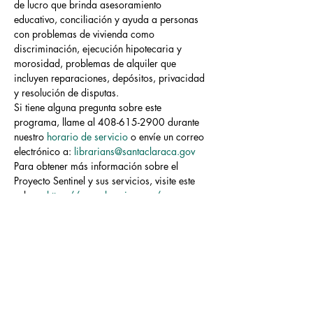
de lucro que brinda asesoramiento 
educativo, conciliación y ayuda a personas 
con problemas de vivienda como 
discriminación, ejecución hipotecaria y 
morosidad, problemas de alquiler que 
incluyen reparaciones, depósitos, privacidad 
y resolución de disputas.
Si tiene alguna pregunta sobre este 
programa, llame al 408-615-2900 durante 
nuestro 
horario de servicio
 o envíe un correo 
electrónico a: 
librarians@santaclaraca.gov
Para obtener más información sobre el 
Proyecto Sentinel y sus servicios, visite este 
enlace: 
https://www.housing.org/
El contenido de estas sesiones no es 
necesariamente el de la Ciudad de Santa 
Clara ni de la Biblioteca Municipal de…
Read More >