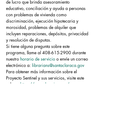
de lucro que brinda asesoramiento 
educativo, conciliación y ayuda a personas 
con problemas de vivienda como 
discriminación, ejecución hipotecaria y 
morosidad, problemas de alquiler que 
incluyen reparaciones, depósitos, privacidad 
y resolución de disputas.
Si tiene alguna pregunta sobre este 
programa, llame al 408-615-2900 durante 
nuestro 
horario de servicio
 o envíe un correo 
electrónico a: 
librarians@santaclaraca.gov
Para obtener más información sobre el 
Proyecto Sentinel y sus servicios, visite este 
enlace: 
https://www.housing.org/
El contenido de estas sesiones no es 
necesariamente el de la Ciudad de Santa 
Clara ni de la Biblioteca Municipal de…
Read More >