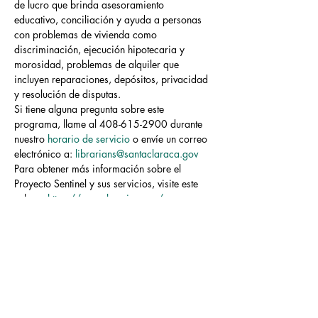
de lucro que brinda asesoramiento 
educativo, conciliación y ayuda a personas 
con problemas de vivienda como 
discriminación, ejecución hipotecaria y 
morosidad, problemas de alquiler que 
incluyen reparaciones, depósitos, privacidad 
y resolución de disputas.
Si tiene alguna pregunta sobre este 
programa, llame al 408-615-2900 durante 
nuestro 
horario de servicio
 o envíe un correo 
electrónico a: 
librarians@santaclaraca.gov
Para obtener más información sobre el 
Proyecto Sentinel y sus servicios, visite este 
enlace: 
https://www.housing.org/
El contenido de estas sesiones no es 
necesariamente el de la Ciudad de Santa 
Clara ni de la Biblioteca Municipal de…
Read More >