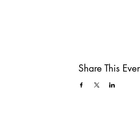
Share This Even
ACERCA DE
|
CAPACITACIONES Y