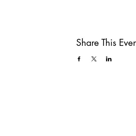
Share This Even
ACERCA DE
|
CAPACITACIONES Y