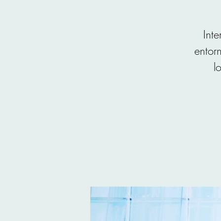
Int
entor
l