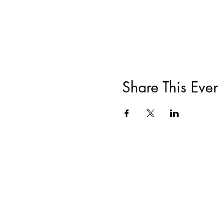
Share This Even
ACERCA DE
|
CAPACITACIONES Y