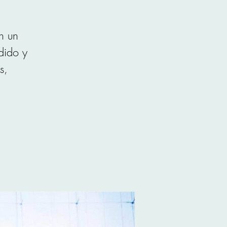
n un
dido y
s,