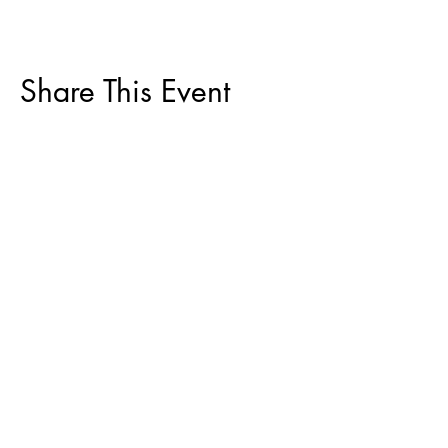
Share This Event
ACERCA DE
|
CAPACITACIONES Y
EVENTOS
|
VIVIENDA JUSTA
|
RESOLUCIÓN DE DISPUTAS
|
ASESORAMIENTO PARA PROPIETARIOS
|
RECURSOS
CONTACTO
|
DONAR