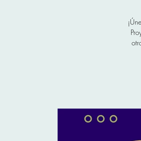
¡Úne
Pro
otr