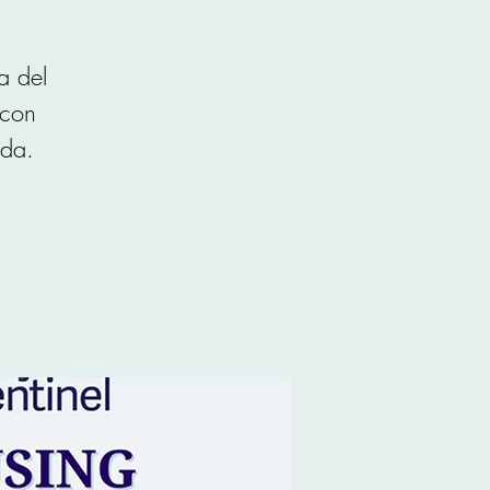
a del
 con
nda.