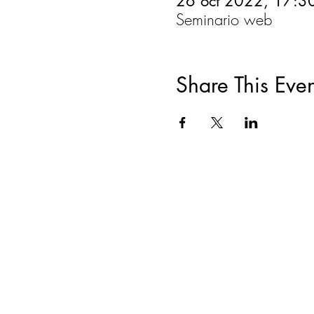
26 oct 2022, 17:3
Seminario web
Share This Even
ACERCA DE
|
CAPACITACIONES Y