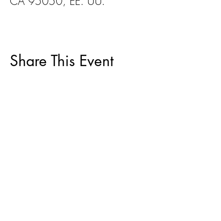
CA 95050, EE. UU.
Share This Event
ACERCA DE
|
CAPACITACIONES Y
EVENTOS
|
VIVIENDA JUSTA
|
RESOLUCIÓN DE DISPUTAS
|
ASESORAMIENTO PARA PROPIETARIOS
|
RECURSOS
CONTACTO
|
DONAR