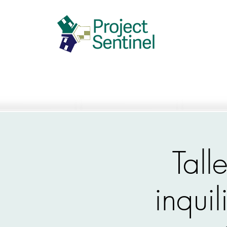
Tall
inquil