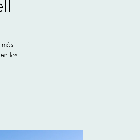
ll
r más
gen los