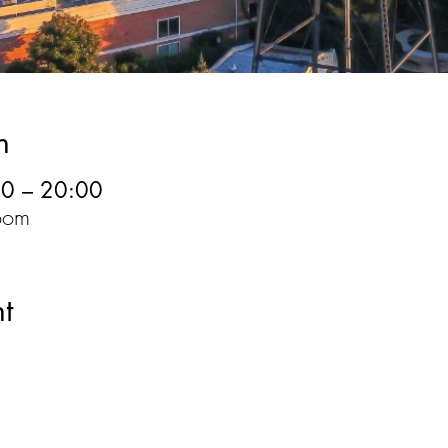
n
0 – 20:00
oom
t