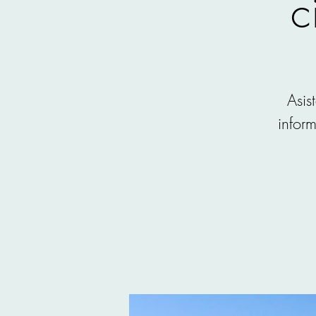
c
Asis
inform