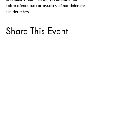
sobre dónde buscar ayuda y cómo defender 
sus derechos.
Share This Event
ACERCA DE
|
CAPACITACIONES Y
EVENTOS
|
VIVIENDA JUSTA
|
RESOLUCIÓN DE DISPUTAS
|
ASESORAMIENTO PARA PROPIETARIOS
|
RECURSOS
CONTACTO
|
DONAR