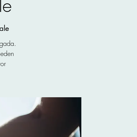
le
ale
egada.
ueden
yor