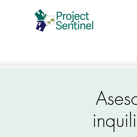
Ases
inquil