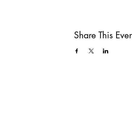
Share This Even
ACERCA DE
|
CAPACITACIONES Y