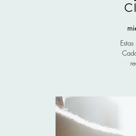
c
mi
Estas
Cada
re